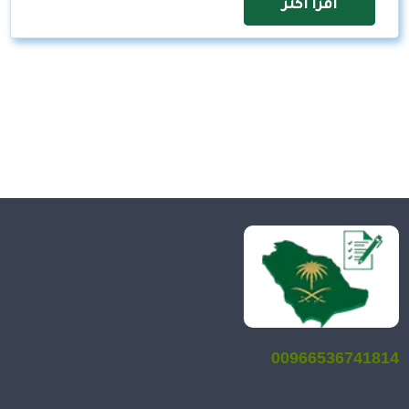
اقرأ اكثر
00966536741814