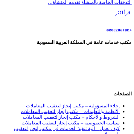
التدفقات الخاصة بالمنشأة تقدمه المنشأة…
اقرأ اكثر
00966536741814
مكتب خدمات عامة في المملكة العربية السعودية
نقل كفالة العمال، إسقاط المركبات، تحويل الزوار إلى إقامة، إلغاء
بلاغات التغيب، تفويض تأشيرات، إصدار الفحوصات الطبية، تجديد
الإقامات والجوازات، إصدار القروض، تخفيض المقابل المالي. رقم
وآتساب: 00966545643939
الصفحات
إخلاء المسؤولية – مكتب إنجاز لتعقيب المعاملات
الأنظمة والتعليمات – مكتب إنجاز لتعقيب المعاملات
الشروط والأحكام – مكتب إنجاز لتعقيب المعاملات
سياسة الخصوصية – مكتب إنجاز لتعقيب المعاملات
كيف نعمل – آلية تنفيذ الخدمات في مكتب إنجاز لتعقيب