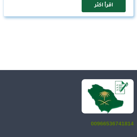
اقرأ اكثر
00966536741814