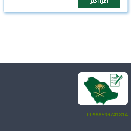
اقرأ اكثر
00966536741814