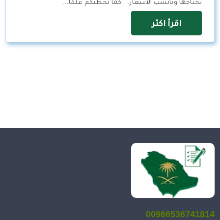
تحتاجها وبأنسب الأسعار. كما نحطيكم علما…
اقرأ اكثر
00966536741814