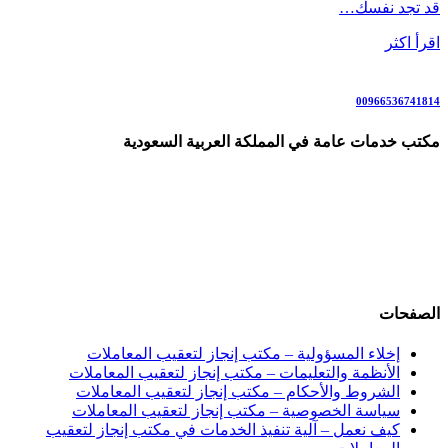
قد تجد نفسك…
اقرأ اكثر
00966536741814
مكتب خدمات عامة في المملكة العربية السعودية
نقل كفالة العمال، إسقاط المركبات، تحويل الزوار إلى إقامة، إلغاء
بلاغات التغيب، تفويض تأشيرات، إصدار الفحوصات الطبية، تجديد
الإقامات والجوازات، إصدار القروض، تخفيض المقابل المالي. رقم
وآتساب: 00966545643939
الصفحات
إخلاء المسؤولية – مكتب إنجاز لتعقيب المعاملات
الأنظمة والتعليمات – مكتب إنجاز لتعقيب المعاملات
الشروط والأحكام – مكتب إنجاز لتعقيب المعاملات
سياسة الخصوصية – مكتب إنجاز لتعقيب المعاملات
كيف نعمل – آلية تنفيذ الخدمات في مكتب إنجاز لتعقيب