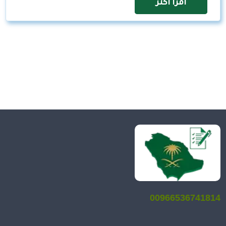
اقرأ اكثر
00966536741814