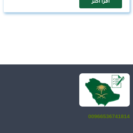
اقرأ اكثر
00966536741814