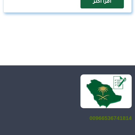
اقرأ اكثر
00966536741814