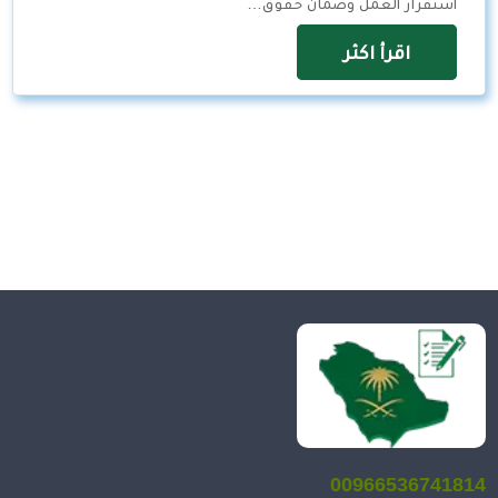
استقرار العمل وضمان حقوق…
اقرأ اكثر
00966536741814