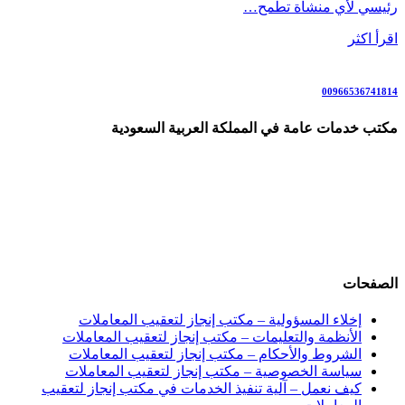
رئيسي لأي منشأة تطمح…
اقرأ اكثر
00966536741814
مكتب خدمات عامة في المملكة العربية السعودية
نقل كفالة العمال، إسقاط المركبات، تحويل الزوار إلى إقامة، إلغاء
بلاغات التغيب، تفويض تأشيرات، إصدار الفحوصات الطبية، تجديد
الإقامات والجوازات، إصدار القروض، تخفيض المقابل المالي. رقم
وآتساب: 00966545643939
الصفحات
إخلاء المسؤولية – مكتب إنجاز لتعقيب المعاملات
الأنظمة والتعليمات – مكتب إنجاز لتعقيب المعاملات
الشروط والأحكام – مكتب إنجاز لتعقيب المعاملات
سياسة الخصوصية – مكتب إنجاز لتعقيب المعاملات
كيف نعمل – آلية تنفيذ الخدمات في مكتب إنجاز لتعقيب