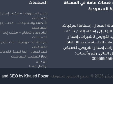
خدمات عامة في المملكة
الصفحات
ية السعودية
إخلاء المسؤولية – مكتب إنجاز 
المعاملات
الأنظمة والتعليمات – مكتب إنج
الة العمال، إسقاط المركبات،
المعاملات
لزوار إلى إقامة، إلغاء بلاغات
الشروط والأحكام – مكتب إنجاز
، تفويض تأشيرات، إصدار
المعاملات
ات الطبية، تجديد الإقامات
سياسة الخصوصية – مكتب إنجا
المعاملات
زات، إصدار القروض، تخفيض
كيف نعمل – آلية تنفيذ الخدما
ل المالي. رقم وآتساب:
إنجاز لتعقيب المعاملات
009665456
من نحن
تواصل معنا
ع الحقوق محفوظة
 and SEO by Khaled Fozan