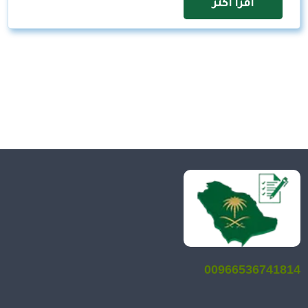
اقرأ اكثر
00966536741814