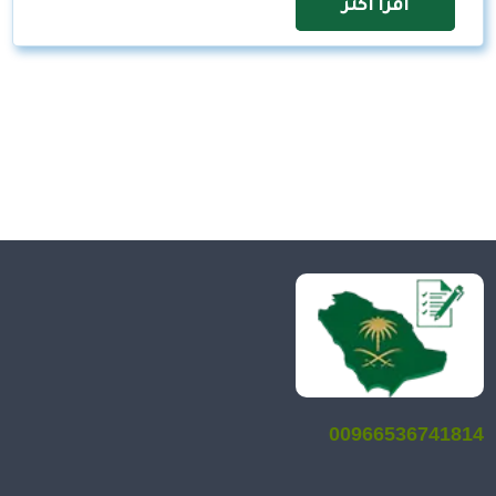
اقرأ اكثر
00966536741814