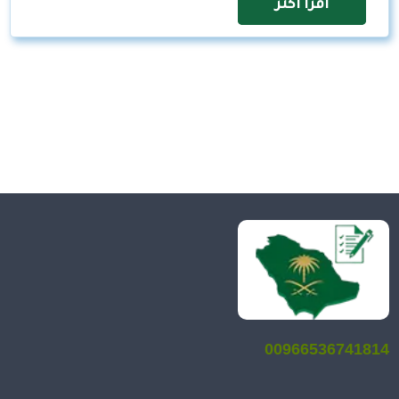
اقرأ اكثر
00966536741814