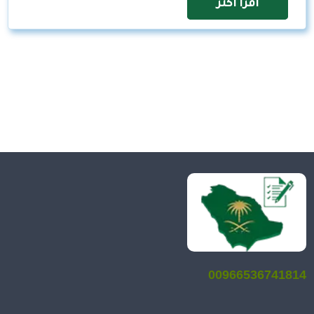
اقرأ اكثر
00966536741814