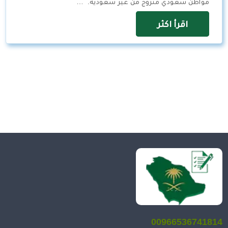
مواطن سعودي متزوج من غير سعودية. …
اقرأ اكثر
00966536741814