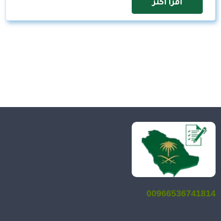
اقرأ اكثر
00966536741814