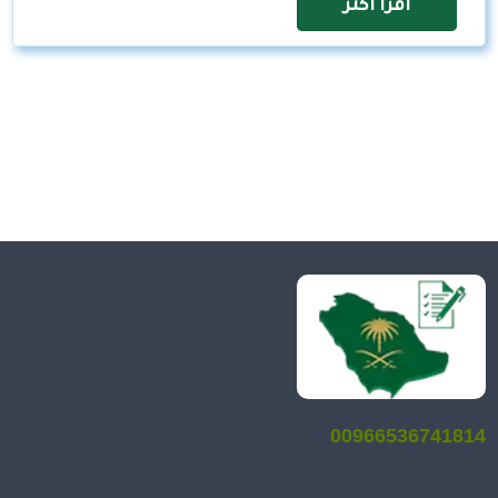
اقرأ اكثر
00966536741814