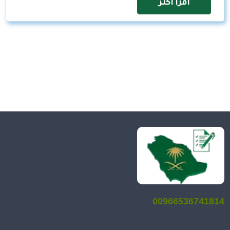
اقرأ اكثر
00966536741814