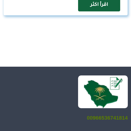
اقرأ اكثر
00966536741814