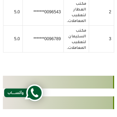
مكتب
العطار
5.0
0096543*******
2
لتعقيب
المعاملات.
مكتب
السليمان
5.0
0096789*******
3
لتعقيب
المعاملات.
وآتســــاب