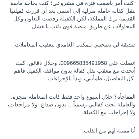
“كنت أمر بأصعب فترة في مشروعي؛ كنت بحاجة ماسة
لنقل كفالة عاملة منزلية إلى اسمي بعد أن قررت كفيلتها
القديمة ترك المملكة، لكن الكفيلة رفضت التعاون وكل
المحاولات عن طريق منصة قوى باءت بالفشل.
صديقة لي نصحتني بـمكتب الغامدي لتعقيب المعاملات.
اتصلت على 009665835491958، وخلال دقائق، كنت
أتحدث مع معقب نقل كفالة بدون موافقة الكفيل فاهم
لكل التفاصيل، طمأنني، وبدأ بالإجراءات.
المفاجأة؟ خلال أسبوع واحد فقط كانت المعاملة منجزة،
والعاملة تحت كفالتي رسمياً… بدون صداع، ولا مراجعات،
ولا إحراجات مع الكفيلة.
أنا ممتنة لهم من القلب.”