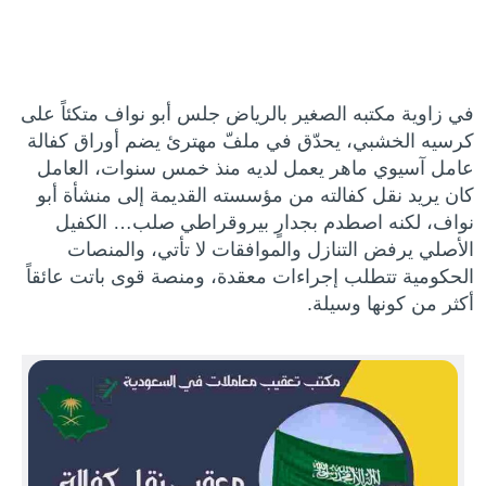
في زاوية مكتبه الصغير بالرياض جلس أبو نواف متكئاً على
كرسيه الخشبي، يحدّق في ملفّ مهترئ يضم أوراق كفالة
عامل آسيوي ماهر يعمل لديه منذ خمس سنوات، العامل
كان يريد نقل كفالته من مؤسسته القديمة إلى منشأة أبو
نواف، لكنه اصطدم بجدارٍ بيروقراطي صلب… الكفيل
الأصلي يرفض التنازل والموافقات لا تأتي، والمنصات
الحكومية تتطلب إجراءات معقدة، ومنصة قوى باتت عائقاً
أكثر من كونها وسيلة.