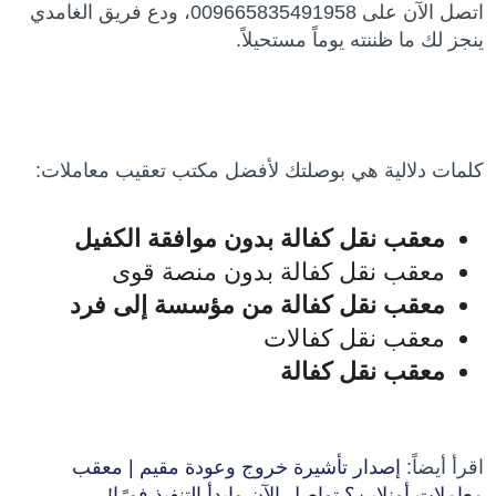
اتصل الآن على 009665835491958، ودع فريق الغامدي
ينجز لك ما ظننته يوماً مستحيلاً.
كلمات دلالية هي بوصلتك لأفضل مكتب تعقيب معاملات:
معقب نقل كفالة بدون موافقة الكفيل
معقب نقل كفالة بدون منصة قوى
معقب نقل كفالة من مؤسسة إلى فرد
معقب نقل كفالات
معقب نقل كفالة
اقرأ أيضاً:
إصدار تأشيرة خروج وعودة مقيم | معقب
معاملات أونلاين؟ تواصل الآن وابدأ التنفيذ فورًا!