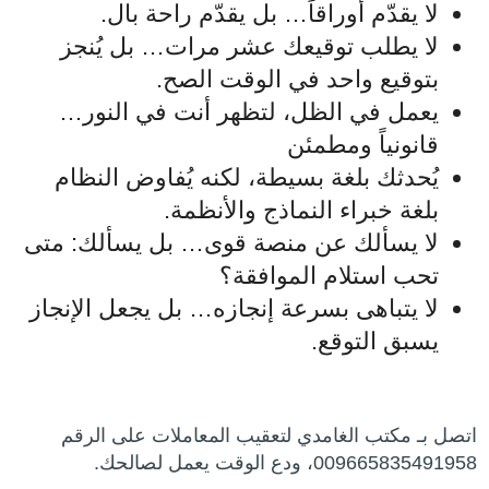
لا يقدّم أوراقاً… بل يقدّم راحة بال.
لا يطلب توقيعك عشر مرات… بل يُنجز
بتوقيع واحد في الوقت الصح.
يعمل في الظل، لتظهر أنت في النور…
قانونياً ومطمئن
يُحدثك بلغة بسيطة، لكنه يُفاوض النظام
بلغة خبراء النماذج والأنظمة.
لا يسألك عن منصة قوى… بل يسألك: متى
تحب استلام الموافقة؟
لا يتباهى بسرعة إنجازه… بل يجعل الإنجاز
يسبق التوقع.
اتصل بـ مكتب الغامدي لتعقيب المعاملات على الرقم
009665835491958، ودع الوقت يعمل لصالحك.