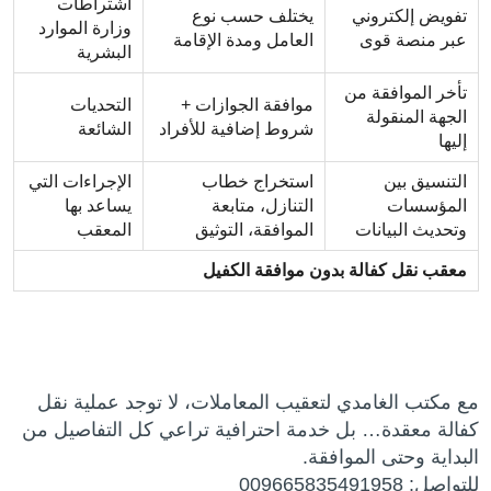
اشتراطات
تفويض إلكتروني
يختلف حسب نوع
وزارة الموارد
عبر منصة قوى
العامل ومدة الإقامة
البشرية
تأخر الموافقة من
موافقة الجوازات +
التحديات
الجهة المنقولة
شروط إضافية للأفراد
الشائعة
إليها
التنسيق بين
استخراج خطاب
الإجراءات التي
المؤسسات
التنازل، متابعة
يساعد بها
وتحديث البيانات
الموافقة، التوثيق
المعقب
معقب نقل كفالة بدون موافقة الكفيل
مع مكتب الغامدي لتعقيب المعاملات، لا توجد عملية نقل
كفالة معقدة… بل خدمة احترافية تراعي كل التفاصيل من
البداية وحتى الموافقة.
للتواصل: 009665835491958