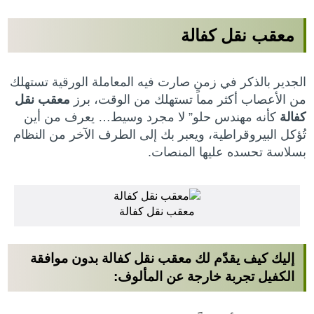
معقب نقل كفالة
الجدير بالذكر في زمنٍ صارت فيه المعاملة الورقية تستهلك
من الأعصاب أكثر مما تستهلك من الوقت، برز
معقب نقل
كفالة
كأنه مهندس حلو” لا مجرد وسيط… يعرف من أين
تُؤكل البيروقراطية، ويعبر بك إلى الطرف الآخر من النظام
بسلاسة تحسده عليها المنصات.
معقب نقل كفالة
إليك كيف يقدّم لك
معقب نقل كفالة بدون موافقة
الكفيل
تجربة خارجة عن المألوف: