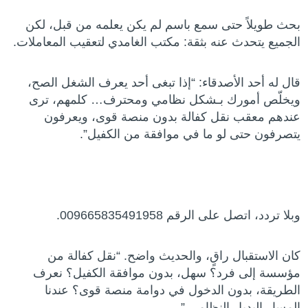
بحث طويلاً حتى سمع باسم لم يكن يعلمه من قبل، لكن
الجميع يتحدث عنه بثقة: مكتب الغامدي لتعقيب المعاملات.
قال له أحد الأصدقاء: “إذا تبغى أحد يعرف الشغل الصح،
ويخلّص أمورك بـشكل نظامي ومحترف… كلمهم، ترى
عندهم معقب نقل كفالة بدون منصة قوى، ويعرفون
يتصرفون حتى لو ما في موافقة من الكفيل”.
وبلا تردد، اتصل على الرقم 009665835491958.
كان الاستقبال راقٍ، والحديث واضح. “نقل كفالة من
مؤسسة إلى فرد؟ سهل، بدون موافقة الكفيل؟ نعرف
الطريقة، بدون الدخول في دوامة منصة قوى؟ عندنا
المسار البديل النظامي.”