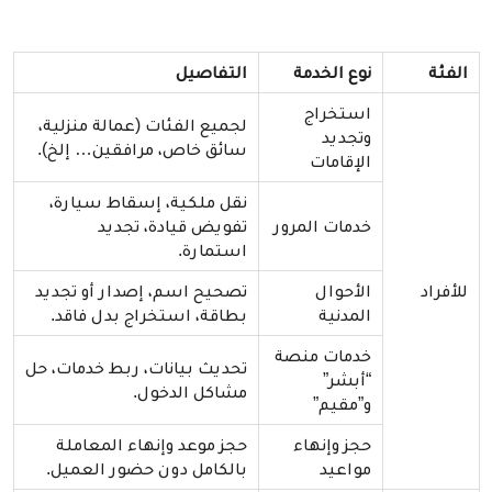
الفئة
نوع الخدمة
التفاصيل
استخراج
لجميع الفئات (عمالة منزلية،
وتجديد
سائق خاص، مرافقين… إلخ).
الإقامات
نقل ملكية، إسقاط سيارة،
خدمات المرور
تفويض قيادة، تجديد
استمارة.
للأفراد
الأحوال
تصحيح اسم، إصدار أو تجديد
المدنية
بطاقة، استخراج بدل فاقد.
خدمات منصة
تحديث بيانات، ربط خدمات، حل
“أبشر”
مشاكل الدخول.
و”مقيم”
حجز وإنهاء
حجز موعد وإنهاء المعاملة
مواعيد
بالكامل دون حضور العميل.