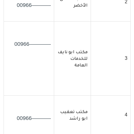
2
———–00966
الأخضر
————00966
مكتب ابو نايف
3
للخدمات
العامة
مكتب تعقيب
4
———–00966
ابو راشد