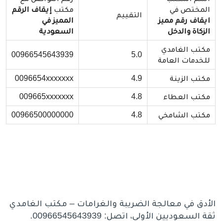
المختص في
مكتب
إيقاف الرقم
التقييم
ايقاف رقم مميز
المميز في
الزكاة والدخل
السعودية
مكتب الغامدي
00966545643939
5.0
للخدمات العامة
مكتب الزينة
4.9
0096654xxxxxxx
مكتب العطاء
4.8
009665xxxxxxx
مكتب الشامخي
4.8
00966500000000
الأدق في معالجة الضريبة والغرامات – مكتب الغامدي
ثقة السعوديين الأولى، اتصل: 00966545643939.